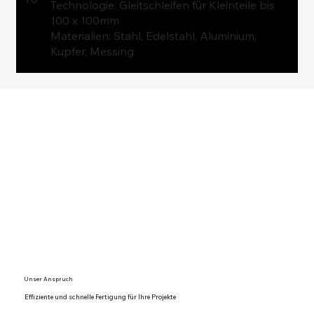
Technologie: Gleitschleifen für Kleinteile bis
100 x 100mm
Materialien: Stahl, Edelstahl, Aluminium,
Kupfer, Messing
Unser Anspruch
Effiziente und schnelle Fertigung für Ihre Projekte