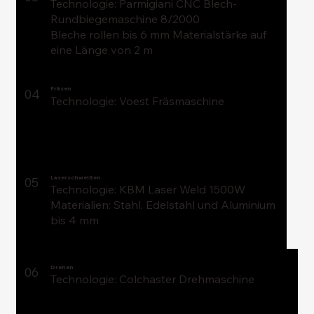
Technologie: Parmigiani CNC Blech-
Rundbiegemaschine 8/2000
Bleche rollen bis 6 mm Materialstärke auf
eine Länge von 2 m
Fräsen
04
Technologie: Voest Fräsmaschine
Laserschweißen
05
Technologie: KBM Laser Weld 1500W
Materialien: Stahl, Edelstahl und Aluminium
bis 4 mm
Drehen
06
Technologie: Colchaster Drehmaschine