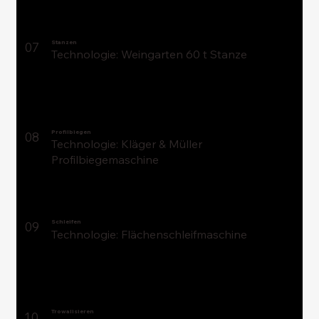
Stanzen
07
Technologie: Weingarten 60 t Stanze
Profilbiegen
08
Technologie: Kläger & Müller
Profilbiegemaschine
Schleifen
09
Technologie: Flächenschleifmaschine
Trowalisieren
10