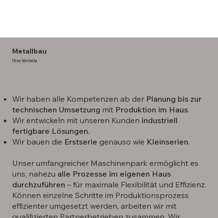
Metallbau
Ihre Vorteile
Wir haben alle Kompetenzen ab der
Planung bis zur
technischen Umsetzung
mit
Produktion im Haus
.
Wir entwickeln mit unseren Kunden
industriell
fertigbare Lösungen.
Wir bauen die
Erstserie
genauso wie
Kleinserien
.
Unser umfangreicher Maschinenpark ermöglicht es
uns, nahezu
alle Prozesse im eigenen Haus
durchzuführen
– für maximale Flexibilität und Effizienz.
Können einzelne Schritte im Produktionsprozess
effizienter umgesetzt werden, arbeiten wir mit
qualifizierten Partnerbetrieben zusammen. Wir