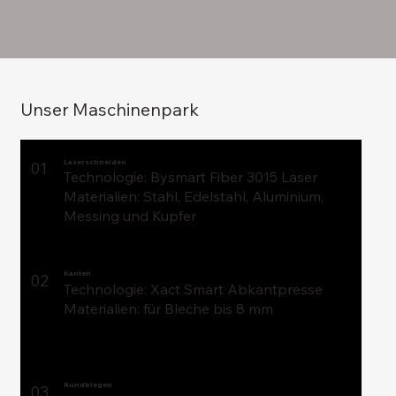
Unser Maschinenpark
Laserschneiden
01
Technologie: Bysmart Fiber 3015 Laser
Materialien: Stahl, Edelstahl, Aluminium,
Messing und Kupfer
Kanten
02
Technologie: Xact Smart Abkantpresse
Materialien: für Bleche bis 8 mm
Rundbiegen
03